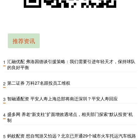
推荐资讯
汇融优配 弗洛因德谈引援策略：我们需要引进年轻天才，保持球队
1
的良好平衡
第二证券 万科27名跟投员工维权
2
智融通配资 平安人寿上海总部将南迁深圳？平安人寿回应
3
盛多网 养老“新支柱”扩面增效遇堵点，相关部门探索“默认投资”机
4
制
蚂蚊配资 想自驾游又怕远？北京已开通29个城市火车托运汽车线路
5