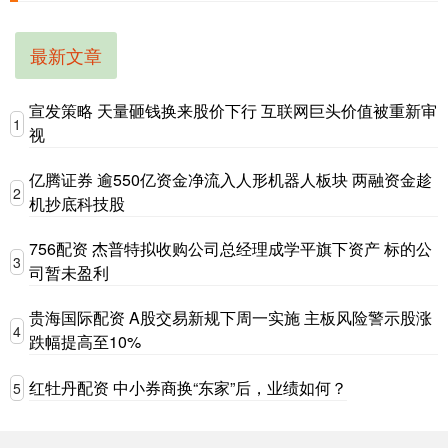
最新文章
宣发策略 天量砸钱换来股价下行 互联网巨头价值被重新审
1
视
亿腾证券 逾550亿资金净流入人形机器人板块 两融资金趁
2
机抄底科技股
756配资 杰普特拟收购公司总经理成学平旗下资产 标的公
3
司暂未盈利
贵海国际配资 A股交易新规下周一实施 主板风险警示股涨
4
跌幅提高至10%
红牡丹配资 中小券商换“东家”后，业绩如何？
5