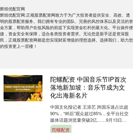
辉煌优配官网
辉煌优配官网:正规股票配资网致力于为广大投资者提供安全、高效、透
明的股票配资服务。我们拥有专业的团队、完善的风控体系以及灵活的资
金方案，帮助用户在低风险的前提下实现资金杠杆的最大化。平台操作便
捷，资金安全有保障，适合各类投资者需求。无论您是新手还是资深股
民，正规股票配资网都是您实现财富增值的理想选择。选择我们，助力您
的投资更上一层楼！
陀螺配资 中国音乐节IP首次
落地新加坡：音乐节成为文
化出海新名片
中国文化报记者 王添艺 跨国乐迷占比超
90%，“95后”观众超过85%，全平台社交
媒体话题浏览量突破2亿……9月13日至
14日，泡泡岛音乐与艺术节在新加坡圣
陀螺配资
淘沙....