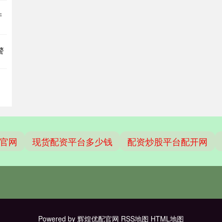
产
警
官网
现货配资平台多少钱
配资炒股平台配开网
Powered by
辉煌优配官网
RSS地图
HTML地图