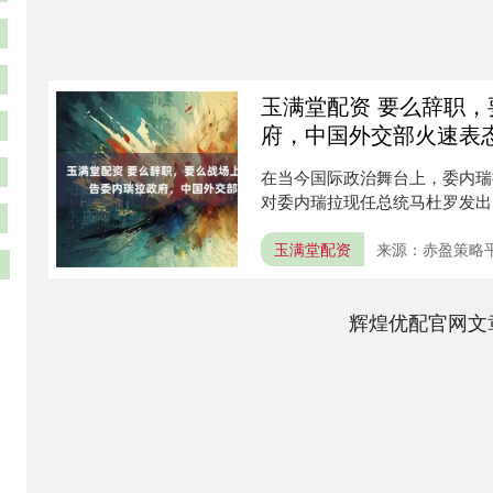
玉满堂配资 要么辞职
府，中国外交部火速表
在当今国际政治舞台上，委内瑞
对委内瑞拉现任总统马杜罗发出
政权的强....
玉满堂配资
来源：赤盈策略
辉煌优配官网文