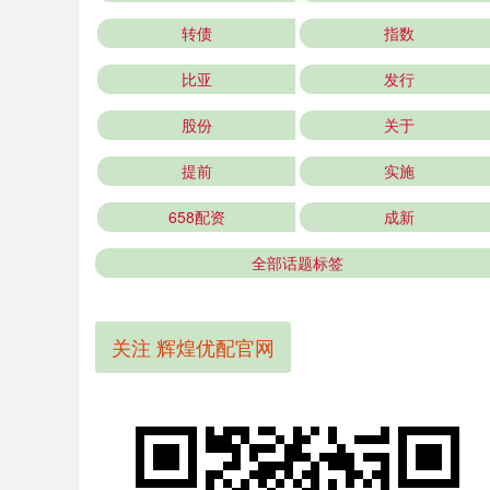
转债
指数
比亚
发行
股份
关于
提前
实施
658配资
成新
全部话题标签
关注 辉煌优配官网