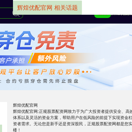
辉煌优配官网 相关话题
首页
辉煌优配
辉煌优配官网
辉煌优配官网:正规股票配资网致力于为广大投资者提供安全、高
体系以及灵活的资金方案，帮助用户在低风险的前提下实现资金
资者需求。无论您是新手还是资深股民，正规股票配资网都是您
楼！