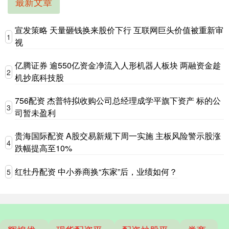
最新文章
宣发策略 天量砸钱换来股价下行 互联网巨头价值被重新审
1
视
亿腾证券 逾550亿资金净流入人形机器人板块 两融资金趁
2
机抄底科技股
756配资 杰普特拟收购公司总经理成学平旗下资产 标的公
3
司暂未盈利
贵海国际配资 A股交易新规下周一实施 主板风险警示股涨
4
跌幅提高至10%
红牡丹配资 中小券商换“东家”后，业绩如何？
5