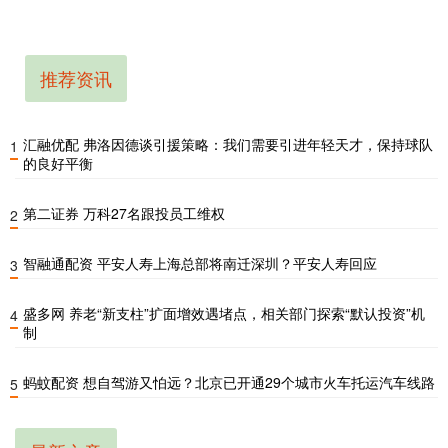
推荐资讯
汇融优配 弗洛因德谈引援策略：我们需要引进年轻天才，保持球队
1
的良好平衡
第二证券 万科27名跟投员工维权
2
智融通配资 平安人寿上海总部将南迁深圳？平安人寿回应
3
盛多网 养老“新支柱”扩面增效遇堵点，相关部门探索“默认投资”机
4
制
蚂蚊配资 想自驾游又怕远？北京已开通29个城市火车托运汽车线路
5