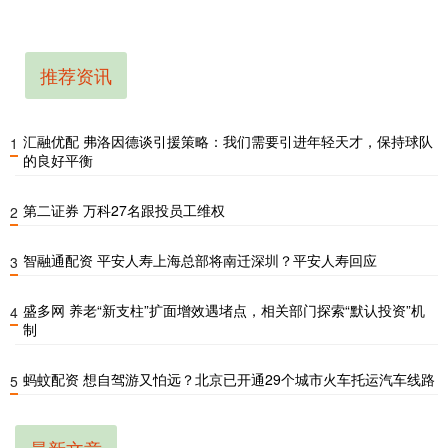
推荐资讯
汇融优配 弗洛因德谈引援策略：我们需要引进年轻天才，保持球队
1
的良好平衡
第二证券 万科27名跟投员工维权
2
智融通配资 平安人寿上海总部将南迁深圳？平安人寿回应
3
盛多网 养老“新支柱”扩面增效遇堵点，相关部门探索“默认投资”机
4
制
蚂蚊配资 想自驾游又怕远？北京已开通29个城市火车托运汽车线路
5