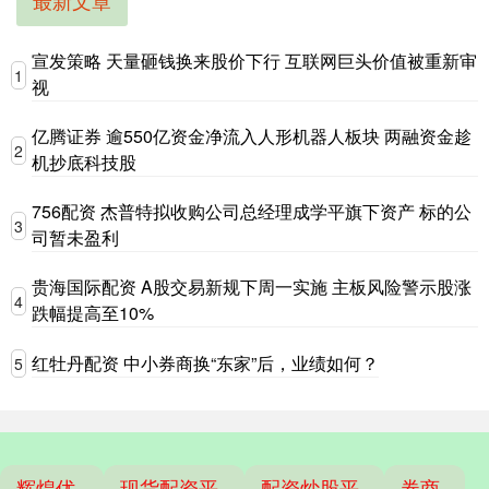
最新文章
宣发策略 天量砸钱换来股价下行 互联网巨头价值被重新审
1
视
亿腾证券 逾550亿资金净流入人形机器人板块 两融资金趁
2
机抄底科技股
756配资 杰普特拟收购公司总经理成学平旗下资产 标的公
3
司暂未盈利
贵海国际配资 A股交易新规下周一实施 主板风险警示股涨
4
跌幅提高至10%
红牡丹配资 中小券商换“东家”后，业绩如何？
5
辉煌优
现货配资平
配资炒股平
券商